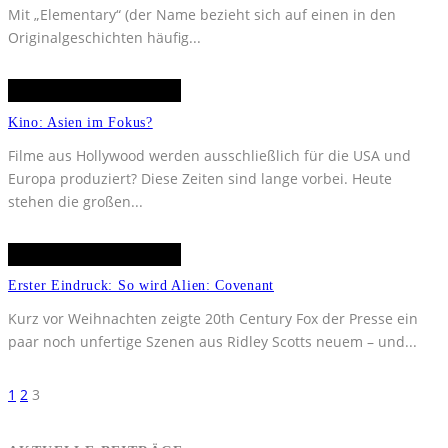
Mit „Elementary“ (der Name bezieht sich auf einen in den
Originalgeschichten häufig
...
Kino: Asien im Fokus?
Filme aus Hollywood werden ausschließlich für die USA und
Europa produziert? Diese Zeiten sind lange vorbei. Heute
stehen die großen
...
Erster Eindruck: So wird Alien: Covenant
Kurz vor Weihnachten zeigte 20th Century Fox der Presse ein
paar noch unfertige Szenen aus Ridley Scotts neuem – und
...
1
2
3