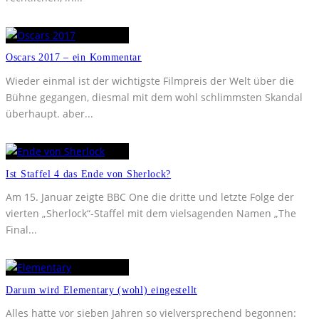
Oscars 2017 – ein Kommentar
Wieder einmal ist der wichtigste Filmpreis der Welt über die
Bühne gegangen, diesmal mit dem wohl schlimmsten Skandal
überhaupt. aber
...
Ist Staffel 4 das Ende von Sherlock?
Am 15. Januar zeigte BBC One die dritte und letzte Folge der
vierten „Sherlock“-Staffel mit dem vielsagenden Namen „The
Final
...
Darum wird Elementary (wohl) eingestellt
Alles hatte vor sieben Jahren so vielversprechend begonnen: