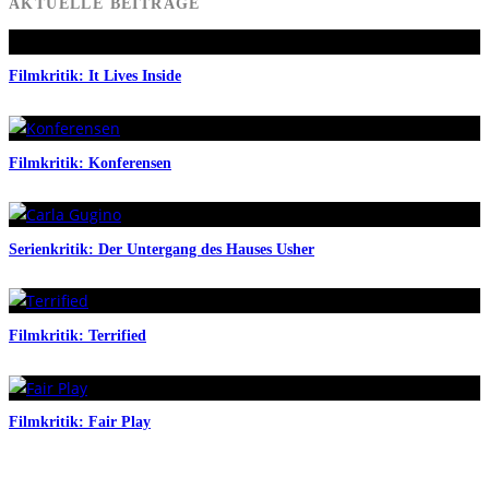
AKTUELLE BEITRÄGE
Filmkritik: It Lives Inside
Filmkritik: Konferensen
Serienkritik: Der Untergang des Hauses Usher
Filmkritik: Terrified
Filmkritik: Fair Play